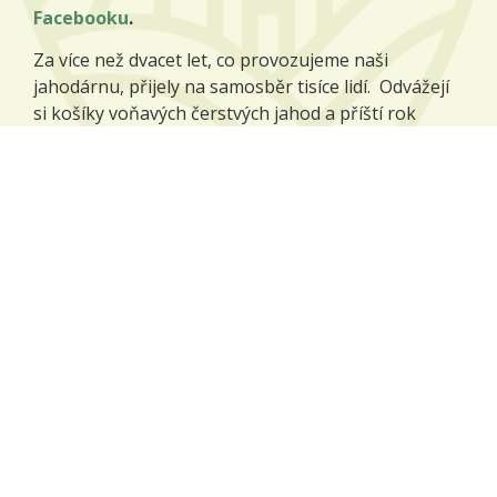
Facebooku
.
Za více než dvacet let, co provozujeme naši
jahodárnu, přijely na samosběr tisíce lidí. Odvážejí
si košíky voňavých čerstvých jahod a příští rok
přijíždějí zase, protože jim naše jahody chutnají.
Více o jahodárně
Naše plodiny
Na našich polích pěstujeme zejména tyto plodiny:
pšenice potravinářská,
ječmen sladovnický,
mák modrý,
kmín kořenný,