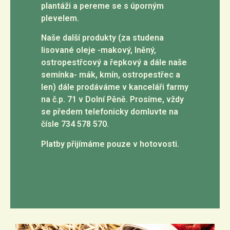
plantáži a pereme se s úporným
plevelem.
Naše další produkty (za studena
lisované oleje -makový, lněný,
ostropestřcový a řepkový a dále naše
semínka- mák, kmín, ostropestřec a
len) dále prodáváme v kanceláři farmy
na č.p. 71 v Dolní Pěně. Prosíme, vždy
se předem telefonicky domluvte na
čísle 734 578 570.
Platby přijímáme pouze v hotovosti.