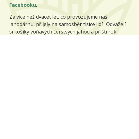
Facebooku
.
Za více než dvacet let, co provozujeme naši
jahodárnu, přijely na samosběr tisíce lidí. Odvážejí
si košíky voňavých čerstvých jahod a příští rok
přijíždějí zase, protože jim naše jahody chutnají.
Více o jahodárně
Naše plodiny
Na našich polích pěstujeme zejména tyto plodiny:
pšenice potravinářská,
ječmen sladovnický,
mák modrý,
kmín kořenný,