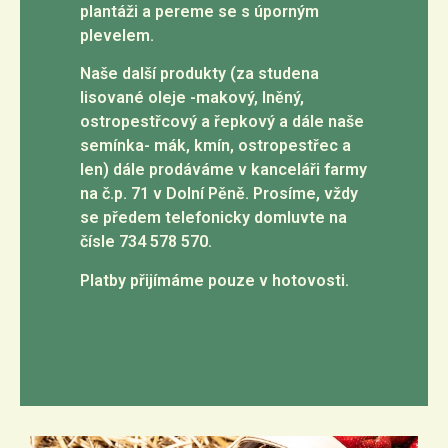
plantáži a pereme se s úporným
plevelem.
Naše další produkty (za studena
lisované oleje -makový, lněný,
ostropestřcový a řepkový a dále naše
semínka- mák, kmín, ostropestřec a
len) dále prodáváme v kanceláři farmy
na č.p. 71 v Dolní Pěně. Prosíme, vždy
se předem telefonicky domluvte na
čísle 734 578 570.
Platby přijímáme pouze v hotovosti.