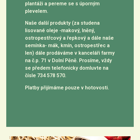
plantáži a pereme se s úporným
plevelem.
Naše další produkty (za studena
lisované oleje -makový, lněný,
ostropestřcový a řepkový a dále naše
semínka- mák, kmín, ostropestřec a
len) dále prodáváme v kanceláři farmy
na č.p. 71 v Dolní Pěně. Prosíme, vždy
se předem telefonicky domluvte na
čísle 734 578 570.
Platby přijímáme pouze v hotovosti.