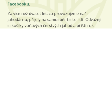
Facebooku
.
Za více než dvacet let, co provozujeme naši
jahodárnu, přijely na samosběr tisíce lidí. Odvážejí
si košíky voňavých čerstvých jahod a příští rok
přijíždějí zase, protože jim naše jahody chutnají.
Více o jahodárně
Naše plodiny
Na našich polích pěstujeme zejména tyto plodiny:
pšenice potravinářská,
ječmen sladovnický,
mák modrý,
kmín kořenný,