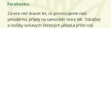
Facebooku
.
Za více než dvacet let, co provozujeme naši
jahodárnu, přijely na samosběr tisíce lidí. Odvážejí
si košíky voňavých čerstvých jahod a příští rok
přijíždějí zase, protože jim naše jahody chutnají.
Více o jahodárně
Naše plodiny
Na našich polích pěstujeme zejména tyto plodiny:
pšenice potravinářská,
ječmen sladovnický,
mák modrý,
kmín kořenný,