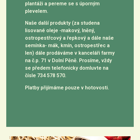
plantáži a pereme se s úporným
plevelem.
Naše další produkty (za studena
lisované oleje -makový, lněný,
ostropestřcový a řepkový a dále naše
semínka- mák, kmín, ostropestřec a
len) dále prodáváme v kanceláři farmy
na č.p. 71 v Dolní Pěně. Prosíme, vždy
se předem telefonicky domluvte na
čísle 734 578 570.
Platby přijímáme pouze v hotovosti.