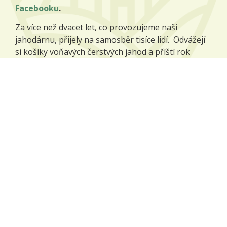
Facebooku
.
Za více než dvacet let, co provozujeme naši
jahodárnu, přijely na samosběr tisíce lidí. Odvážejí
si košíky voňavých čerstvých jahod a příští rok
přijíždějí zase, protože jim naše jahody chutnají.
Více o jahodárně
Naše plodiny
Na našich polích pěstujeme zejména tyto plodiny:
pšenice potravinářská,
ječmen sladovnický,
mák modrý,
kmín kořenný,