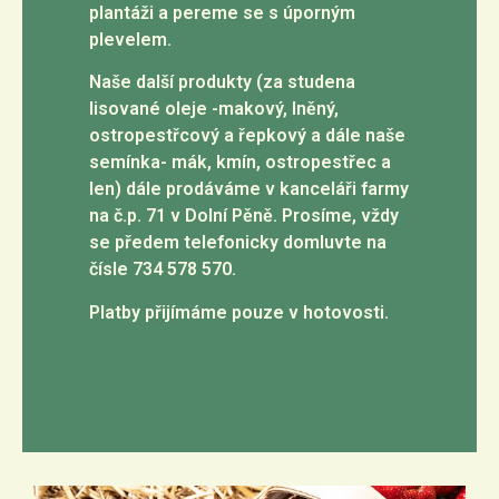
plantáži a pereme se s úporným
plevelem.
Naše další produkty (za studena
lisované oleje -makový, lněný,
ostropestřcový a řepkový a dále naše
semínka- mák, kmín, ostropestřec a
len) dále prodáváme v kanceláři farmy
na č.p. 71 v Dolní Pěně. Prosíme, vždy
se předem telefonicky domluvte na
čísle 734 578 570.
Platby přijímáme pouze v hotovosti.