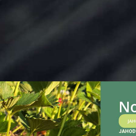
No
JA
JAHOD