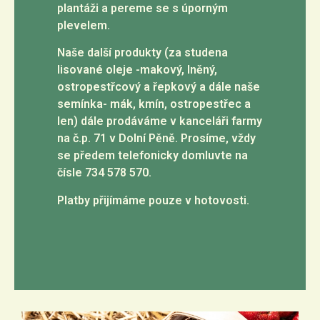
plantáži a pereme se s úporným
plevelem.
Naše další produkty (za studena
lisované oleje -makový, lněný,
ostropestřcový a řepkový a dále naše
semínka- mák, kmín, ostropestřec a
len) dále prodáváme v kanceláři farmy
na č.p. 71 v Dolní Pěně. Prosíme, vždy
se předem telefonicky domluvte na
čísle 734 578 570.
Platby přijímáme pouze v hotovosti.