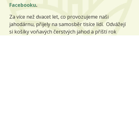
Facebooku
.
Za více než dvacet let, co provozujeme naši
jahodárnu, přijely na samosběr tisíce lidí. Odvážejí
si košíky voňavých čerstvých jahod a příští rok
přijíždějí zase, protože jim naše jahody chutnají.
Více o jahodárně
Naše plodiny
Na našich polích pěstujeme zejména tyto plodiny:
pšenice potravinářská,
ječmen sladovnický,
mák modrý,
kmín kořenný,