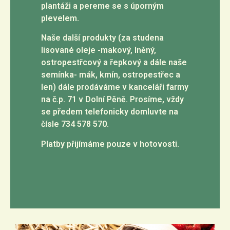
plantáži a pereme se s úporným
plevelem.
Naše další produkty (za studena
lisované oleje -makový, lněný,
ostropestřcový a řepkový a dále naše
semínka- mák, kmín, ostropestřec a
len) dále prodáváme v kanceláři farmy
na č.p. 71 v Dolní Pěně. Prosíme, vždy
se předem telefonicky domluvte na
čísle 734 578 570.
Platby přijímáme pouze v hotovosti.