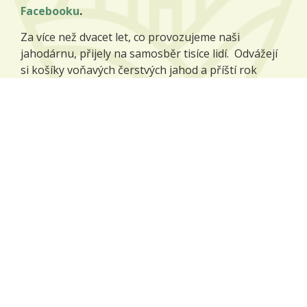
Facebooku
.
Za více než dvacet let, co provozujeme naši
jahodárnu, přijely na samosběr tisíce lidí. Odvážejí
si košíky voňavých čerstvých jahod a příští rok
přijíždějí zase, protože jim naše jahody chutnají.
Více o jahodárně
Naše plodiny
Na našich polích pěstujeme zejména tyto plodiny:
pšenice potravinářská,
ječmen sladovnický,
mák modrý,
kmín kořenný,