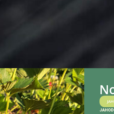
No
JA
JAHOD