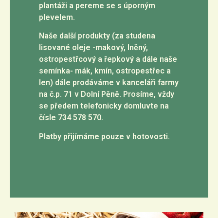
plantáži a pereme se s úporným
plevelem.
Naše další produkty (za studena
lisované oleje -makový, lněný,
ostropestřcový a řepkový a dále naše
semínka- mák, kmín, ostropestřec a
len) dále prodáváme v kanceláři farmy
na č.p. 71 v Dolní Pěně. Prosíme, vždy
se předem telefonicky domluvte na
čísle 734 578 570.
Platby přijímáme pouze v hotovosti.