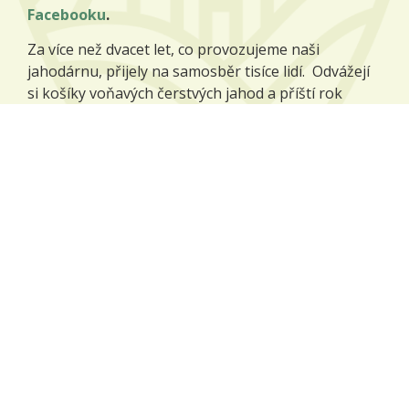
Facebooku
.
Za více než dvacet let, co provozujeme naši
jahodárnu, přijely na samosběr tisíce lidí. Odvážejí
si košíky voňavých čerstvých jahod a příští rok
přijíždějí zase, protože jim naše jahody chutnají.
Více o jahodárně
Naše plodiny
Na našich polích pěstujeme zejména tyto plodiny:
pšenice potravinářská,
ječmen sladovnický,
mák modrý,
kmín kořenný,