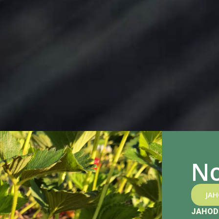
No
JA
JAHOD