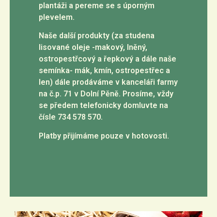
plantáži a pereme se s úporným
plevelem.
Naše další produkty (za studena
lisované oleje -makový, lněný,
ostropestřcový a řepkový a dále naše
semínka- mák, kmín, ostropestřec a
len) dále prodáváme v kanceláři farmy
na č.p. 71 v Dolní Pěně. Prosíme, vždy
se předem telefonicky domluvte na
čísle 734 578 570.
Platby přijímáme pouze v hotovosti.