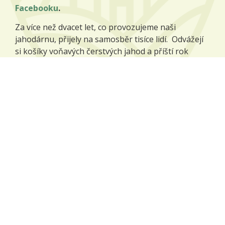
Facebooku
.
Za více než dvacet let, co provozujeme naši
jahodárnu, přijely na samosběr tisíce lidí. Odvážejí
si košíky voňavých čerstvých jahod a příští rok
přijíždějí zase, protože jim naše jahody chutnají.
Více o jahodárně
Naše plodiny
Na našich polích pěstujeme zejména tyto plodiny:
pšenice potravinářská,
ječmen sladovnický,
mák modrý,
kmín kořenný,