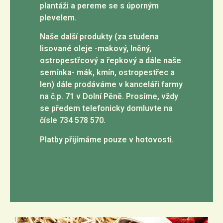
plantáži a pereme se s úporným
plevelem.
Naše další produkty (za studena
lisované oleje -makový, lněný,
ostropestřcový a řepkový a dále naše
semínka- mák, kmín, ostropestřec a
len) dále prodáváme v kanceláři farmy
na č.p. 71 v Dolní Pěně. Prosíme, vždy
se předem telefonicky domluvte na
čísle 734 578 570.
Platby přijímáme pouze v hotovosti.