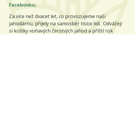
Facebooku
.
Za více než dvacet let, co provozujeme naši
jahodárnu, přijely na samosběr tisíce lidí. Odvážejí
si košíky voňavých čerstvých jahod a příští rok
přijíždějí zase, protože jim naše jahody chutnají.
Více o jahodárně
Naše plodiny
Na našich polích pěstujeme zejména tyto plodiny:
pšenice potravinářská,
ječmen sladovnický,
mák modrý,
kmín kořenný,