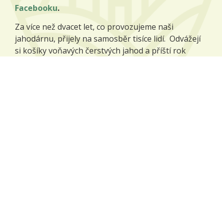
Facebooku
.
Za více než dvacet let, co provozujeme naši
jahodárnu, přijely na samosběr tisíce lidí. Odvážejí
si košíky voňavých čerstvých jahod a příští rok
přijíždějí zase, protože jim naše jahody chutnají.
Více o jahodárně
Naše plodiny
Na našich polích pěstujeme zejména tyto plodiny:
pšenice potravinářská,
ječmen sladovnický,
mák modrý,
kmín kořenný,