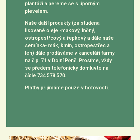
plantáži a pereme se s úporným
plevelem.
Naše další produkty (za studena
lisované oleje -makový, lněný,
ostropestřcový a řepkový a dále naše
semínka- mák, kmín, ostropestřec a
len) dále prodáváme v kanceláři farmy
na č.p. 71 v Dolní Pěně. Prosíme, vždy
se předem telefonicky domluvte na
čísle 734 578 570.
Platby přijímáme pouze v hotovosti.