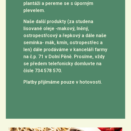
plantáži a pereme se s úporným
plevelem.
Naše další produkty (za studena
lisované oleje -makový, lněný,
ostropestřcový a řepkový a dále naše
semínka- mák, kmín, ostropestřec a
len) dále prodáváme v kanceláři farmy
na č.p. 71 v Dolní Pěně. Prosíme, vždy
se předem telefonicky domluvte na
čísle 734 578 570.
Platby přijímáme pouze v hotovosti.