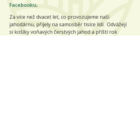
Facebooku
.
Za více než dvacet let, co provozujeme naši
jahodárnu, přijely na samosběr tisíce lidí. Odvážejí
si košíky voňavých čerstvých jahod a příští rok
přijíždějí zase, protože jim naše jahody chutnají.
Více o jahodárně
Naše plodiny
Na našich polích pěstujeme zejména tyto plodiny:
pšenice potravinářská,
ječmen sladovnický,
mák modrý,
kmín kořenný,