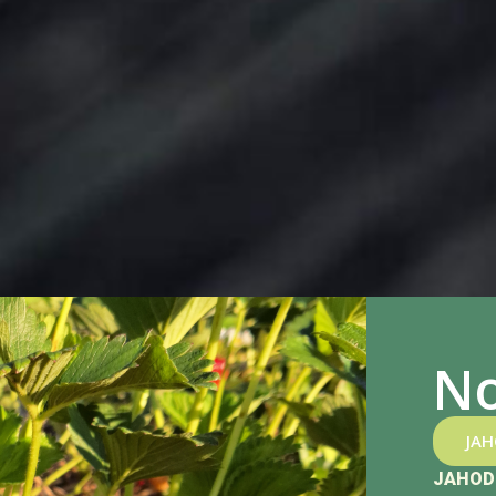
No
JA
JAHOD