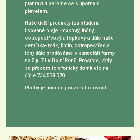
plantáži a pereme se s úporným
plevelem.
Naše další produkty (za studena
lisované oleje -makový, lněný,
ostropestřcový a řepkový a dále naše
semínka- mák, kmín, ostropestřec a
len) dále prodáváme v kanceláři farmy
na č.p. 71 v Dolní Pěně. Prosíme, vždy
se předem telefonicky domluvte na
čísle 734 578 570.
Platby přijímáme pouze v hotovosti.