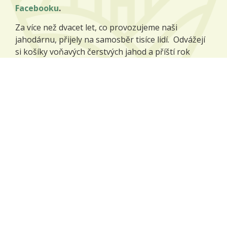
Facebooku
.
Za více než dvacet let, co provozujeme naši
jahodárnu, přijely na samosběr tisíce lidí. Odvážejí
si košíky voňavých čerstvých jahod a příští rok
přijíždějí zase, protože jim naše jahody chutnají.
Více o jahodárně
Naše plodiny
Na našich polích pěstujeme zejména tyto plodiny:
pšenice potravinářská,
ječmen sladovnický,
mák modrý,
kmín kořenný,