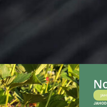
No
JA
JAHOD