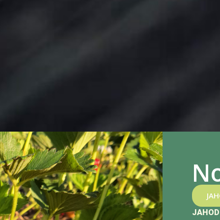
No
JA
JAHOD