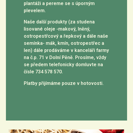
plantáži a pereme se s úporným
plevelem.
Naše další produkty (za studena
lisované oleje -makový, lněný,
ostropestřcový a řepkový a dále naše
semínka- mák, kmín, ostropestřec a
len) dále prodáváme v kanceláři farmy
na č.p. 71 v Dolní Pěně. Prosíme, vždy
se předem telefonicky domluvte na
čísle 734 578 570.
Platby přijímáme pouze v hotovosti.