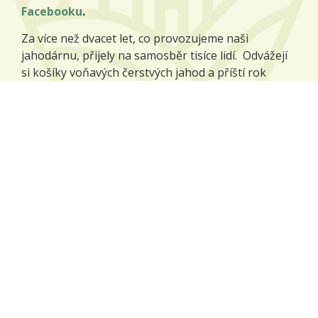
Facebooku
.
Za více než dvacet let, co provozujeme naši
jahodárnu, přijely na samosběr tisíce lidí. Odvážejí
si košíky voňavých čerstvých jahod a příští rok
přijíždějí zase, protože jim naše jahody chutnají.
Více o jahodárně
Naše plodiny
Na našich polích pěstujeme zejména tyto plodiny:
pšenice potravinářská,
ječmen sladovnický,
mák modrý,
kmín kořenný,