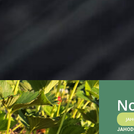
No
JA
JAHOD