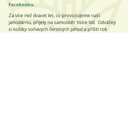
Facebooku
.
Za více než dvacet let, co provozujeme naši
jahodárnu, přijely na samosběr tisíce lidí. Odvážejí
si košíky voňavých čerstvých jahod a příští rok
přijíždějí zase, protože jim naše jahody chutnají.
Více o jahodárně
Naše plodiny
Na našich polích pěstujeme zejména tyto plodiny:
pšenice potravinářská,
ječmen sladovnický,
mák modrý,
kmín kořenný,