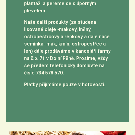
plantáži a pereme se s úporným
plevelem.
Naše další produkty (za studena
lisované oleje -makový, lněný,
ostropestřcový a řepkový a dále naše
semínka- mák, kmín, ostropestřec a
len) dále prodáváme v kanceláři farmy
na č.p. 71 v Dolní Pěně. Prosíme, vždy
se předem telefonicky domluvte na
čísle 734 578 570.
Platby přijímáme pouze v hotovosti.